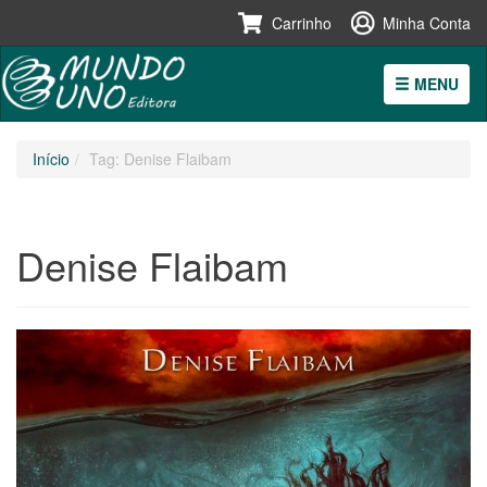
Carrinho
Minha Conta
MENU
Pular
Início
Tag: Denise Flaibam
para
o
conteúdo
Denise Flaibam