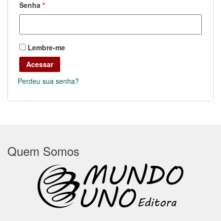
Obrigatório
Senha
*
Lembre-me
Acessar
Perdeu sua senha?
Quem Somos