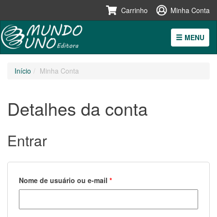
Carrinho
Minha Conta
MENU
Pular
Início
Minha Conta
para
o
conteúdo
Detalhes da conta
Entrar
Obrigatório
Nome de usuário ou e-mail
*