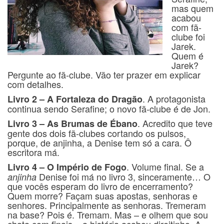
mas quem
acabou
com fã-
clube foi
Jarek.
Quem é
Jarek?
Pergunte ao fã-clube. Vão ter prazer em explicar
com detalhes.
. A protagonista
Livro 2 – A Fortaleza do Dragão
continua sendo Serafine; o novo fã-clube é de Jon.
. Acredito que teve
Livro 3 – As Brumas de Ébano
gente dos dois fã-clubes cortando os pulsos,
porque, de anjinha, a Denise tem só a cara. Ô
escritora má.
. Volume final. Se a
Livro 4 – O Império de Fogo
Denise foi má no livro 3, sinceramente… O
anjinha
que vocês esperam do livro de encerramento?
Quem morre? Façam suas apostas, senhoras e
senhores. Principalmente as senhoras. Tremeram
na base? Pois é. Tremam. Mas – e olhem que sou