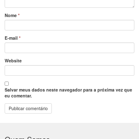
o
Nome
*
m
e
E-mail
*
n
t
Website
á
r
i
Salvar meus dados neste navegador para a próxima vez que
eu comentar.
o