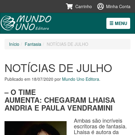
Carrinho
Minha Conta
MENU
Pular
Início
Fantasia
NOTÍCIAS DE JULHO
para
o
conteúdo
NOTÍCIAS DE JULHO
Publicado em
18/07/2020
por
Mundo Uno Editora
.
– O TIME
AUMENTA:
CHEGARAM
LHAISA
ANDRIA E PAULA VENDRAMINI
Ambas são incríveis
escritoras de fantasia.
Lhaisa é autora da