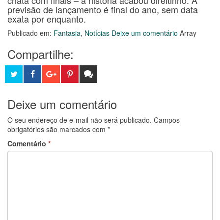
chata com finais – a história acabou direitinho. A
previsão de lançamento é final do ano, sem data
exata por enquanto.
Publicado em:
Fantasia
,
Notícias
Deixe um comentário
Array
Compartilhe:
T
F
G
P
D
w
a
o
i
e
Deixe um comentário
i
c
o
n
i
O seu endereço de e-mail não será publicado.
Campos
t
e
g
t
x
obrigatórios são marcados com
*
Comentário
*
t
b
l
e
e
e
o
e
r
s
r
o
+
e
e
k
s
u
t
c