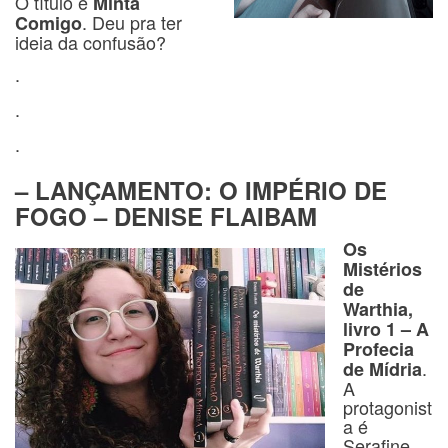
O título é
Minta
. Deu pra ter
Comigo
ideia da confusão?
.
.
.
– LANÇAMENTO: O IMPÉRIO DE
FOGO – DENISE FLAIBAM
Os
Mistérios
de
Warthia,
livro 1 – A
Profecia
.
de Mídria
A
protagonist
a é
Serafine,