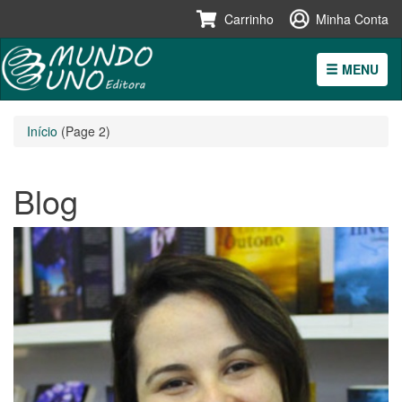
Carrinho
Minha Conta
MENU
Pular
Início
(Page 2)
para
o
conteúdo
Blog