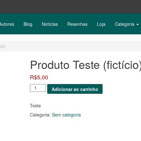
Autores
Blog
Notícias
Resenhas
Loja
Categoria
cio)
Produto Teste (fictício
R$
5,00
Produto
Adicionar ao carrinho
Teste
(fictício)
quantidade
Teste
Categoria:
Sem categoria