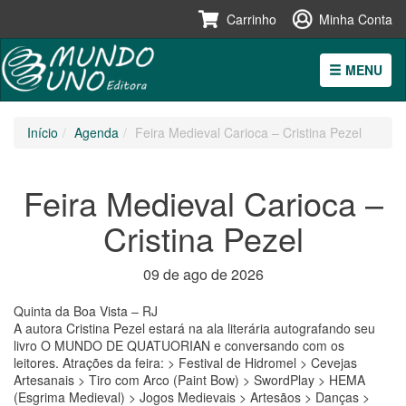
Carrinho
Minha Conta
MENU
Pular
Início
Agenda
Feira Medieval Carioca – Cristina Pezel
para
o
conteúdo
Feira Medieval Carioca –
Cristina Pezel
09 de ago de 2026
Quinta da Boa Vista – RJ
A autora Cristina Pezel estará na ala literária autografando seu
livro O MUNDO DE QUATUORIAN e conversando com os
leitores. Atrações da feira: > Festival de Hidromel > Cevejas
Artesanais > Tiro com Arco (Paint Bow) > SwordPlay > HEMA
(Esgrima Medieval) > Jogos Medievais > Artesãos > Danças >