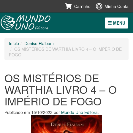
Carrinho
Minha Conta
MENU
Pular
Início
Denise Flaibam
para
OS MISTÉRIOS DE WARTHIA LIVRO 4 – O IMPÉRIO DE
o
FOGO
conteúdo
OS MISTÉRIOS DE
WARTHIA LIVRO 4 – O
IMPÉRIO DE FOGO
Publicado em
15/10/2022
por
Mundo Uno Editora
.