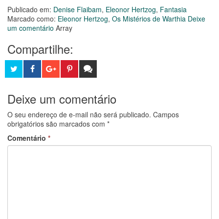
Publicado em:
Denise Flaibam
,
Eleonor Hertzog
,
Fantasia
Marcado como:
Eleonor Hertzog
,
Os Mistérios de Warthia
Deixe
um comentário
Array
Compartilhe:
T
F
G
P
D
w
a
o
i
e
Deixe um comentário
i
c
o
n
i
O seu endereço de e-mail não será publicado.
Campos
t
e
g
t
x
obrigatórios são marcados com
*
Comentário
*
t
b
l
e
e
e
o
e
r
s
r
o
+
e
e
k
s
u
t
c