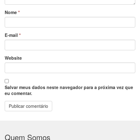
o
Nome
*
m
e
E-mail
*
n
t
Website
á
r
i
Salvar meus dados neste navegador para a próxima vez que
eu comentar.
o
Quem Somos